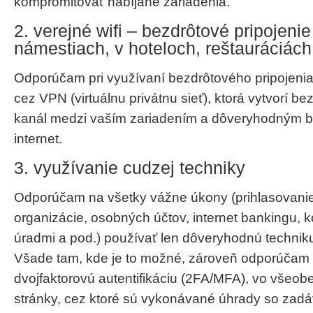
kompromitovať nabíjané zariadenia.
2. verejné wifi – bezdrôtové pripojenie
námestiach, v hoteloch, reštauráciách
Odporúčam pri využívaní bezdrôtového pripojenia 
cez VPN (virtuálnu privátnu sieť), ktorá vytvorí b
kanál medzi vaším zariadením a dôveryhodným b
internet.
3. využívanie cudzej techniky
Odporúčam na všetky vážne úkony (prihlasovani
organizácie, osobných účtov, internet bankingu, 
úradmi a pod.) používať len dôveryhodnú technik
Všade tam, kde je to možné, zároveň odporúčam 
dvojfaktorovú autentifikáciu (2FA/MFA), vo všeob
stránky, cez ktoré sú vykonávané úhrady so zadá