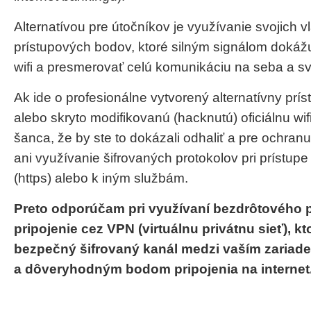
Alternatívou pre útočníkov je využívanie svojich v
prístupových bodov, ktoré silným signálom dokážu
wifi a presmerovať celú komunikáciu na seba a svo
Ak ide o profesionálne vytvorený alternatívny prís
alebo skryto modifikovanú (hacknutú) oficiálnu wif
šanca, že by ste to dokázali odhaliť a pre ochran
ani využívanie šifrovaných protokolov pri prístup
(https) alebo k iným službám.
Preto odporúčam pri využívaní bezdrôtového p
pripojenie cez VPN (virtuálnu privátnu sieť), kt
bezpečný šifrovaný kanál medzi vaším zariad
a dôveryhodným bodom pripojenia na internet