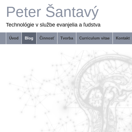
Peter Šantavý
Technológie v službe evanjelia a ľudstva
Úvod
Blog
Činnosť
Tvorba
Curriculum vitae
Kontakt