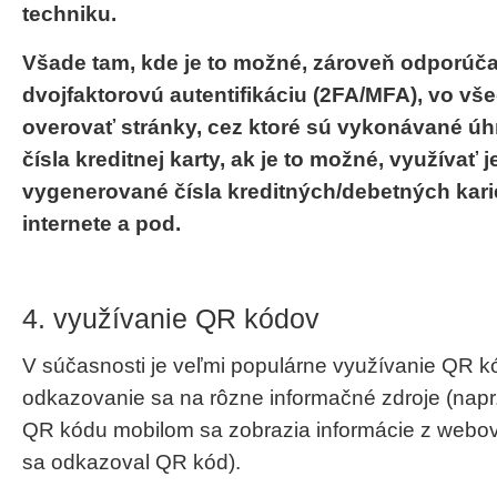
techniku.
Všade tam, kde je to možné, zároveň odporúč
dvojfaktorovú autentifikáciu (2FA/MFA), vo vš
overovať stránky, cez ktoré sú vykonávané ú
čísla kreditnej karty, ak je to možné, využívať
vygenerované čísla kreditných/debetných kari
internete a pod.
4. využívanie QR kódov
V súčasnosti je veľmi populárne využívanie QR 
odkazovanie sa na rôzne informačné zdroje (nap
QR kódu mobilom sa zobrazia informácie z webove
sa odkazoval QR kód).