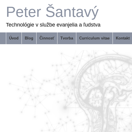
Peter Šantavý
Technológie v službe evanjelia a ľudstva
Úvod
Blog
Činnosť
Tvorba
Curriculum vitae
Kontakt