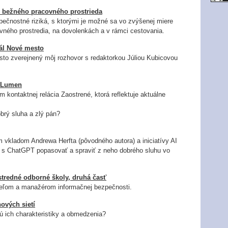
o bežného pracovného prostrieda
pečnostné riziká, s ktorými je možné sa vo zvýšenej miere
ného prostredia, na dovolenkách a v rámci cestovania.
tál Nové mesto
sto zverejnený môj rozhovor s redaktorkou Júliou Kubicovou
u Lumen
 kontaktnej relácia Zaostrené, ktorá reflektuje aktuálne
obrý sluha a zlý pán?
m vkladom Andrewa Herfta (pôvodného autora) a iniciatívy AI
a s ChatGPT popasovať a spraviť z neho dobrého sluhu vo
stredné odborné školy, druhá časť
iteľom a manažérom informačnej bezpečnosti.
ových sietí
ú ich charakteristiky a obmedzenia?