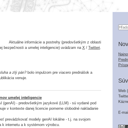
Aktuálne informácie a postrehy (predovšetkým z oblasti
Nov
ej bezpečnosti a umelej inteligencie) uvádzam na
X
/
Twitteri
.
Najno
Predn
Prísp
sluha a zlý pán?
bolo impulzom pre viacero prednášok a
ublikácia venuje.
Súv
Web (
Twitte
mov umelej inteligencie
Kázn
I (genAI) - predovšetkým jazykové (LLM) - sú vydané pod
nuje v kontexte danej licencie pomerne slobodné nakladanie
E-mai
ť prevádzkovať modely genAI lokálne - t.j. na svojom
ia k internetu a k systémom výrobcu.