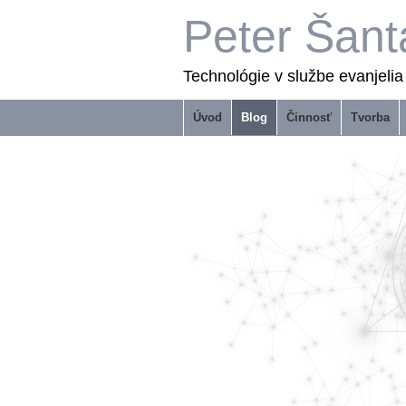
Peter Šant
Technológie v službe evanjelia
Úvod
Blog
Činnosť
Tvorba