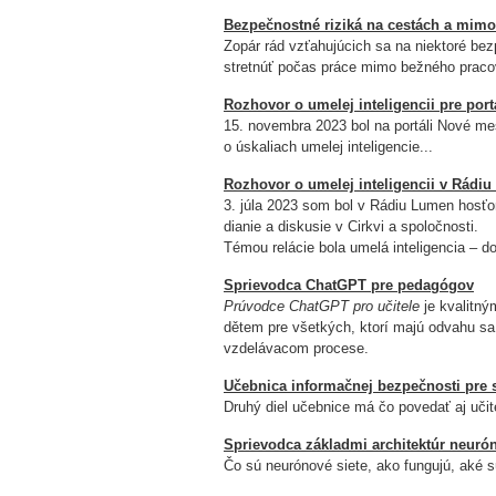
Bezpečnostné riziká na cestách a mim
Zopár rád vzťahujúcich sa na niektoré bez
stretnúť počas práce mimo bežného pracov
Rozhovor o umelej inteligencii pre por
15. novembra 2023 bol na portáli Nové me
o úskaliach umelej inteligencie...
Rozhovor o umelej inteligencii v Rádi
3. júla 2023 som bol v Rádiu Lumen hosťom
dianie a diskusie v Cirkvi a spoločnosti.
Témou relácie bola umelá inteligencia – d
Sprievodca ChatGPT pre pedagógov
Prúvodce ChatGPT pro učitele
je kvalitný
dětem pre všetkých, ktorí majú odvahu s
vzdelávacom procese.
Učebnica informačnej bezpečnosti pre 
Druhý diel učebnice má čo povedať aj uč
Sprievodca základmi architektúr neurón
Čo sú neurónové siete, ako fungujú, aké s