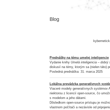
Blog
kybernetick
Prednášky na tému umelej inteligencie
Vydanie knihy
Umelá inteligencia – dobrý 
diskusií na témy, ktorým sa (nielen táto) p
Posledná prednáška: 31. marca 2025
Lokálna prevádzka generatívnych systé
Viaceré modely generatívnych systémov A
niektorou z licencií open-source, čo umož
s modelom a jeho dátami.
Dôsledkom open-source prístupu je možnos
vlastnom počítači a nezávisle od pripojen