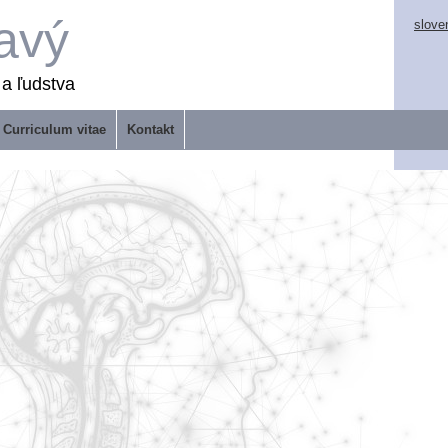
avý
slove
 a ľudstva
Curriculum vitae
Kontakt