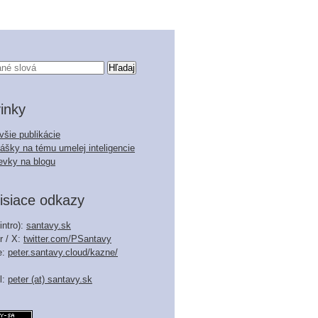
inky
všie publikácie
ášky na tému umelej inteligencie
evky na blogu
isiace odkazy
intro):
santavy.sk
r / X:
twitter.com/PSantavy
e:
peter.santavy.cloud/kazne/
l:
peter (at) santavy.sk