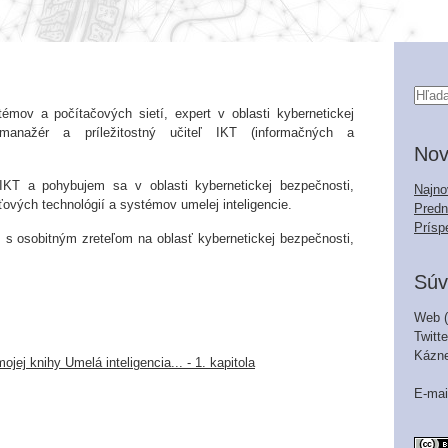
émov a počítačových sietí, expert v oblasti kybernetickej
 manažér a príležitostný učiteľ IKT (informačných a
Nov
KT a pohybujem sa v oblasti kybernetickej bezpečnosti,
Najno
vých technológií a systémov umelej inteligencie.
Predn
Prísp
 s osobitným zreteľom na oblasť kybernetickej bezpečnosti,
Súv
Web (
Twitte
Kázn
ej knihy Umelá inteligencia... - 1. kapitola
E-mai