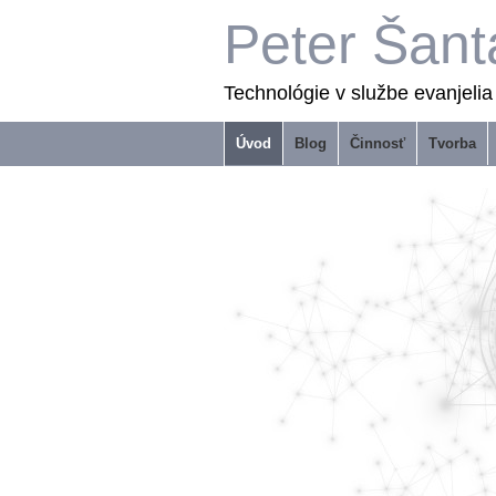
Peter Šant
Technológie v službe evanjelia
Úvod
Blog
Činnosť
Tvorba