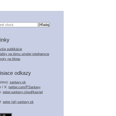
inky
všie publikácie
ášky na tému umelej inteligencie
evky na blogu
isiace odkazy
intro):
santavy.sk
r / X:
twitter.com/PSantavy
e:
peter.santavy.cloud/kazne/
l:
peter (at) santavy.sk