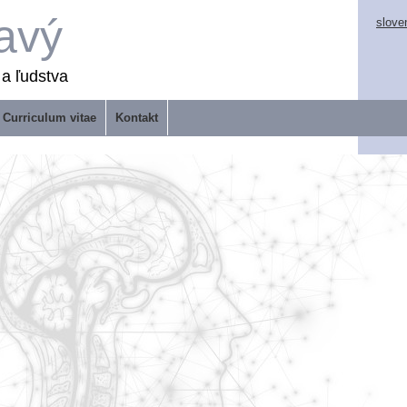
avý
slove
 a ľudstva
Curriculum vitae
Kontakt