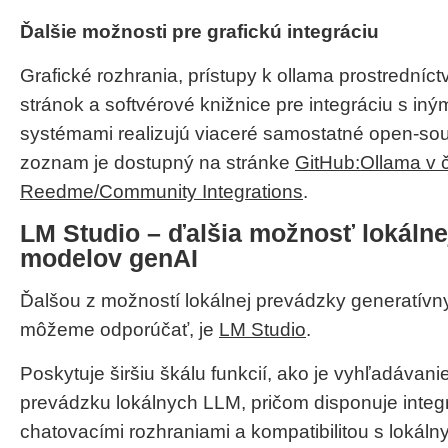
Ďalšie možnosti pre grafickú integráciu
Grafické rozhrania, prístupy k ollama prostrední
stránok a softvérové knižnice pre integráciu s iným
systémami realizujú viaceré samostatné open-sour
zoznam je dostupný na stránke
GitHub:Ollama v č
Reedme/Community Integrations
.
LM Studio – ďalšia možnosť lokálne
modelov genAI
Ďalšou z možností lokálnej prevádzky generatívn
môžeme odporúčať, je
LM Studio
.
Poskytuje širšiu škálu funkcií, ako je vyhľadávani
prevádzku lokálnych LLM, pričom disponuje inte
chatovacími rozhraniami a kompatibilitou s lokáln