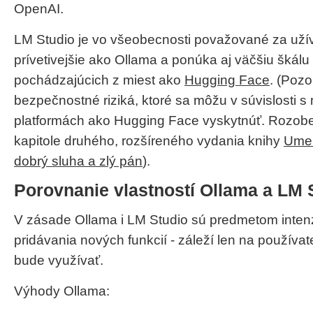
OpenAI.
LM Studio je vo všeobecnosti považované za uží
prívetivejšie ako Ollama a ponúka aj väčšiu škál
pochádzajúcich z miest ako
Hugging Face
. (Pozo
bezpečnostné riziká, ktoré sa môžu v súvislosti s
platformách ako Hugging Face vyskytnúť. Rozobe
kapitole druhého, rozšíreného vydania knihy
Umel
dobrý sluha a zlý pán
).
Porovnanie vlastností Ollama a LM 
V zásade Ollama i LM Studio sú predmetom inten
pridávania nových funkcií - záleží len na používate
bude využívať.
Výhody Ollama: