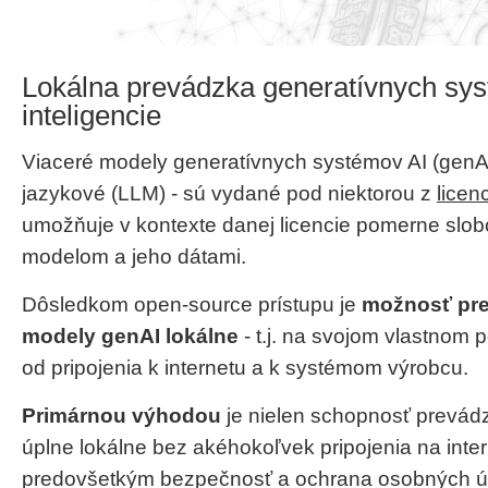
Lokálna prevádzka generatívnych sy
inteligencie
Viaceré modely generatívnych systémov AI (genA
jazykové (LLM) - sú vydané pod niektorou z
licen
umožňuje v kontexte danej licencie pomerne slo
modelom a jeho dátami.
Dôsledkom open-source prístupu je
možnosť pr
modely genAI lokálne
- t.j. na svojom vlastnom p
od pripojenia k internetu a k systémom výrobcu.
Primárnou výhodou
je nielen schopnosť prevád
úplne lokálne bez akéhokoľvek pripojenia na inter
predovšetkým bezpečnosť a ochrana osobných úda