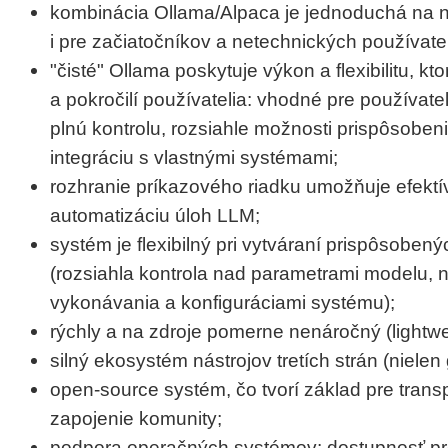
kombinácia Ollama/Alpaca je jednoduchá na n
i pre začiatočníkov a netechnických používate
"čisté" Ollama poskytuje výkon a flexibilitu, kt
a pokročilí používatelia: vhodné pre používate
plnú kontrolu, rozsiahle možnosti prispôsobe
integráciu s vlastnými systémami;
rozhranie príkazového riadku umožňuje efektí
automatizáciu úloh LLM;
systém je flexibilný pri vytváraní prispôsoben
(rozsiahla kontrola nad parametrami modelu, 
vykonávania a konfiguráciami systému);
rýchly a na zdroje pomerne nenáročný (lightwe
silný ekosystém nástrojov tretích strán (nielen 
open-source systém, čo tvorí základ pre trans
zapojenie komunity;
podpora operačných systémov: dostupnosť pr