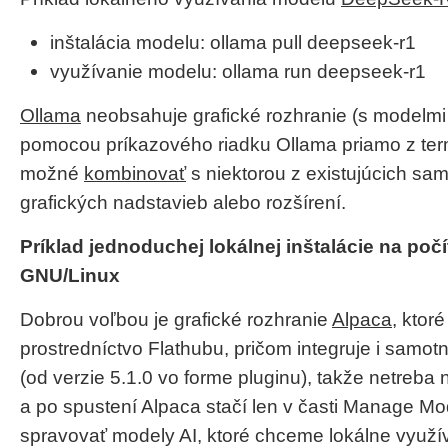
inštalácia modelu: ollama pull deepseek-r1
využívanie modelu: ollama run deepseek-r1
Ollama
neobsahuje grafické rozhranie (s modelmi
pomocou príkazového riadku Ollama priamo z term
možné
kombinovať
s niektorou z existujúcich sa
grafických nadstavieb alebo rozšírení.
Príklad jednoduchej lokálnej inštalácie na poč
GNU/Linux
Dobrou voľbou je grafické rozhranie
Alpaca
, ktoré
prostredníctvo Flathubu, pričom integruje i samo
(od verzie 5.1.0 vo forme pluginu), takže netreba n
a po spustení Alpaca stačí len v časti Manage Mo
spravovať modely AI, ktoré chceme lokálne využí