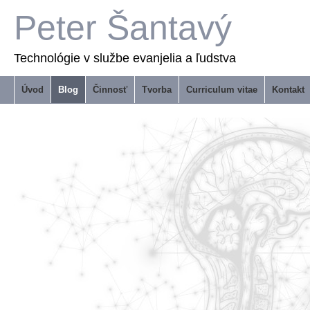
Peter Šantavý
Technológie v službe evanjelia a ľudstva
Úvod
Blog
Činnosť
Tvorba
Curriculum vitae
Kontakt