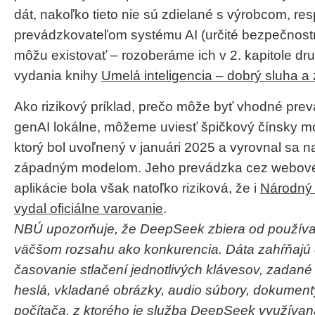
dát, nakoľko tieto nie sú zdielané s výrobcom, res
prevádzkovateľom systému AI (určité bezpečnostn
môžu existovať – rozoberáme ich v 2. kapitole dr
vydania knihy
Umelá inteligencia – dobrý sluha a 
Ako rizikový príklad, prečo môže byť vhodné pre
genAI lokálne, môžeme uviesť špičkový čínsky 
ktorý bol uvoľnený v januári 2025 a vyrovnal sa n
západným modelom. Jeho prevádzka cez webové s
aplikácie bola však natoľko riziková, že i
Národný
vydal oficiálne varovanie
.
NBÚ upozorňuje, že DeepSeek zbiera od používat
väčšom rozsahu ako konkurencia. Dáta zahŕňajú
časovanie stlačení jednotlivých klávesov, zadané
heslá, vkladané obrázky, audio súbory, dokumenty
počítača, z ktorého je služba DeepSeek využívan