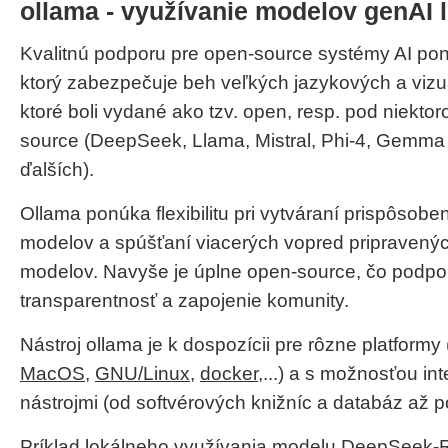
ollama - využívanie modelov genAI 
Kvalitnú podporu pre open-source systémy AI po
ktorý zabezpečuje beh veľkých jazykových a viz
ktoré boli vydané ako tzv. open, resp. pod niektoro
source (DeepSeek, Llama, Mistral, Phi-4, Gemma 
ďalších).
Ollama ponúka flexibilitu pri vytváraní prispôsob
modelov a spúšťaní viacerých vopred pripravený
modelov. Navyše je úplne open-source, čo podpo
transparentnosť a zapojenie komunity.
Nástroj ollama je k dospozícii pre rôzne platformy 
MacOS
,
GNU/Linux
,
docker
,...) a s možnosťou in
nástrojmi (od softvérových knižníc a databáz až p
Príklad lokálneho využívania modelu
DeepSeek-