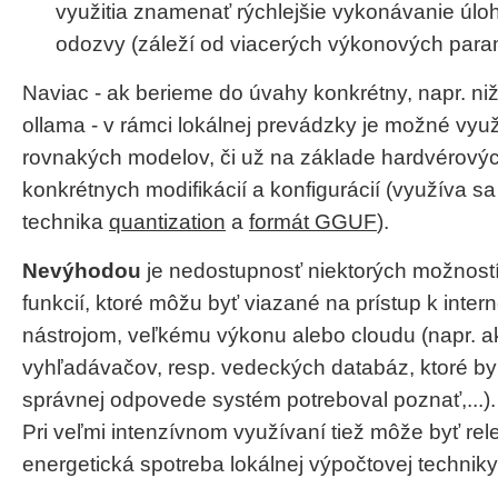
využitia znamenať rýchlejšie vykonávanie úlo
odozvy (záleží od viacerých výkonových param
Naviac - ak berieme do úvahy konkrétny, napr. ni
ollama - v rámci lokálnej prevádzky je možné využ
rovnakých modelov, či už na základe hardvérový
konkrétnych modifikácií a konfigurácií (využíva sa
technika
quantization
a
formát GGUF
).
Nevýhodou
je nedostupnosť niektorých možností
funkcií, ktoré môžu byť viazané na prístup k inter
nástrojom, veľkému výkonu alebo cloudu (napr. ak
vyhľadávačov, resp. vedeckých databáz, ktoré by
správnej odpovede systém potreboval poznať,...).
Pri veľmi intenzívnom využívaní tiež môže byť re
energetická spotreba lokálnej výpočtovej techniky