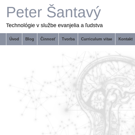
Peter Šantavý
Technológie v službe evanjelia a ľudstva
Úvod
Blog
Činnosť
Tvorba
Curriculum vitae
Kontakt